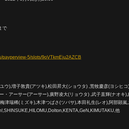
9まで
els/payperview-5/slots/9oVTkmEju2AZCB
侑(ユウ),増子敦貴(アツキ),松田昇大(ショウタ) ,荒牧慶彦(ヨシヒコ)
ー・アーサー(アーサー),廣野凌大(リョウタ) ,武子直輝(ナオキ)
 ,梅津瑞稀(ミズキ),木津つばさ(ツバサ),本田礼生(レオ),阿部顕嵐
sh!,SHINSUKE,HILOMU,Dolton,KENTA,GeN,KIMUTAKU,他