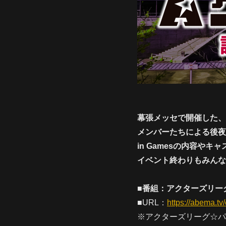
幕張メッセで開催した、AC
メンバーたちによる後夜
in Gamesの内容や
イベント終わりもみんな
■番組：アクターズリー
■URL：
https://abema.t
※アクターズリーグ☆パ