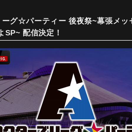
リーグ☆パーティー 後夜祭~幕張メッ
よSP~
配信決定！