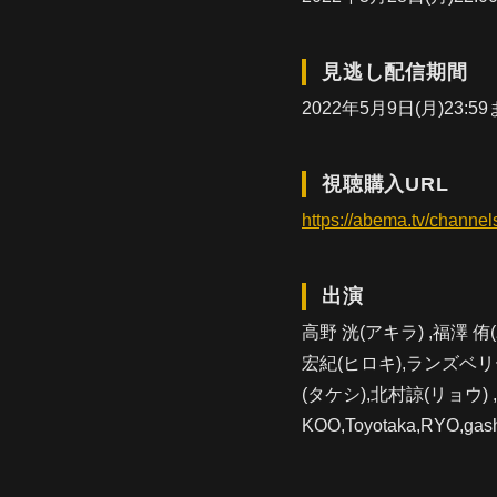
見逃し配信期間
2022年5月9日(月)23:5
視聴購入URL
https://abema.tv/chann
出演
高野 洸(アキラ) ,福澤 
宏紀(ヒロキ),ランズベリ
(タケシ),北村諒(リョウ)
KOO,Toyotaka,RYO,ga