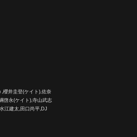
 ,櫻井圭登(ケイト),佐奈
,綱啓永(ケイト),寺山武志
,水江建太,田口尚平,DJ