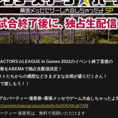
TORS☆LEAGUE in Games 2022のイベント終了直後の
祭をABEMAで独占生配信決定！
キャストたちからの感想などさまざまな企画が盛りだくさん！
で楽しもう！！
グ☆パーティー 後夜祭~幕張メッセでゲーム大会しちゃったよS
v/channels/special-plus/slots/9y3u5QKHKu67XM
ーティー 後夜祭は、無料で視聴いただけます