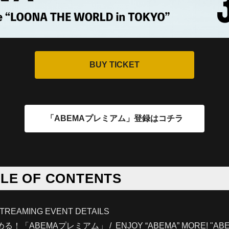
LE OF CONTENTS
EAMING EVENT DETAILS
「ABEMAプレミアム」 / ENJOY “ABEMA” MORE! "ABEMA