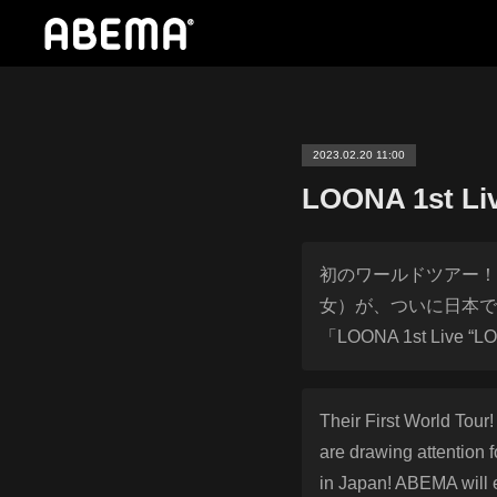
2023.02.20 11:00
LOONA 1st L
初のワールドツアー！Q
女）が、ついに日本で
「LOONA 1st Live
Their First World Tour
are drawing attention 
in Japan! ABEMA will