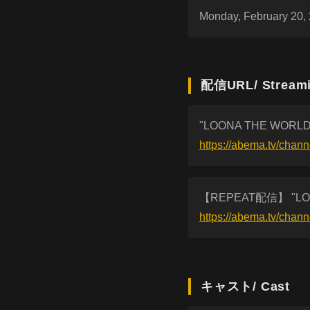
Monday, February 20, 
配信URL/ Stream
"LOONA THE WORLD
https://abema.tv/chan
【REPEAT配信】 "LOO
https://abema.tv/cha
キャスト/ Cast