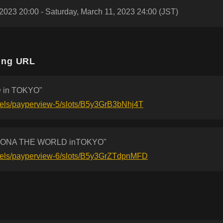
2023 20:00 - Saturday, March 11, 2023 24:00 (JST)
ing URL
 in TOKYO"
nels/payperview-5/slots/B5y3GrB3bNhj4T
NA THE WORLD inTOKYO"
nnels/payperview-6/slots/B5y3GrZTdpnMFD