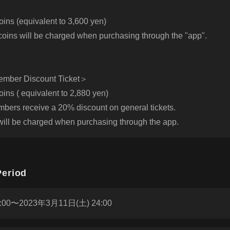
ns (equivalent to 3,600 yen)
 coins will be charged when purchasing through the "app".
ber Discount Ticket＞
ns ( equivalent to 2,880 yen)
rs receive a 20% discount on general tickets.
will be charged when purchasing through the app.
eriod
:00〜2023年3月11日(土) 24:00