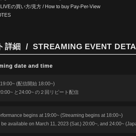
IVEの買い方/見方 / How to buy Pay-Per-View
TES
 / STREAMING EVENT DETA
ng date and time
:00~ (配信開始 18:00~)
20:00~ と24:00~ の２回リピート配信
erformance begins at 19:00~ (Streaming begins at 18:00~)
 be available on March 11, 2023 (Sat.) 20:00~, and 24:00~ (Ja