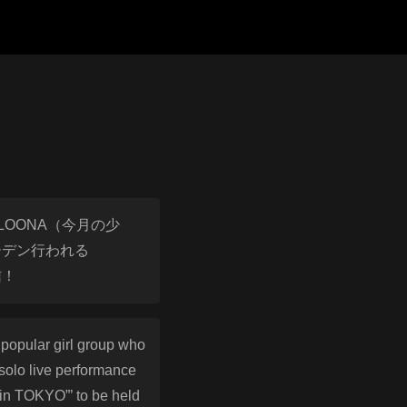
LOONA（今月の少
ーデン行われる
信！
 popular girl group who
 solo live performance
in TOKYO”’ to be held