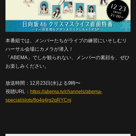
本番組では、メンバーたちがライブの練習にいそしむリ
ハーサル会場にカメラが潜入！
「ABEMA」でしか観られない、メンバーの素顔を、ぜひ
お楽しみください。
放送時間：12月23日(水)よる9時〜
視聴URL：
https://abema.tv/channels/abema-
special/slots/8o4q4rg2qRYCnj