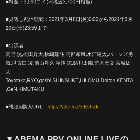
■料金：3,090コイン(税込3,700円相当)
■見逃し配信期間：2021年3月8日(月)0:00から2021年3月
20日(土)23:59まで
■出演者
高野 洸,松田昇大,秋嶋隆斗,阿部顕嵐,水江建太,バーンズ勇
気,世古口 凌,前山剛久,滝澤 諒,鮎川太陽,荒木宏文,宮城紘
大
Toyotaka,RYO,gash!,SHINSUKE,HILOMU,Dolton,KENTA
,GeN,KIMUTAKU
■視聴&購入URL：
https://abe.ma/3iEsFZk
▼ABEMA PPV ONLINE LIVEの