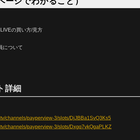
ページでわかること）
E LIVEの買い方/見方
員について
ト詳細
a.tv/channels/payperview-3/slots/DjJBBa1SvQ3Ks5
a.tv/channels/payperview-3/slots/Dxgq7vkQgaPLKZ