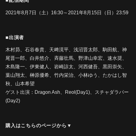
■配信期間
2021年8月7日（土）16:30～2021年8月15日（日）23:59
■出演者
木村昴、石谷春貴、天﨑滉平、浅沼晋太郎、駒田航、神
尾晋一郎、白井悠介、斉藤壮馬、野津山幸宏、速水奨、
木島隆一、伊東健人、岩崎諒太、河西健吾、黒田崇矢、
葉山翔太、榊原優希、竹内栄治、小林ゆう、たかはし智
秋、山本希望
ゲスト出演：Dragon Ash、Reol(Day1)、スチャダラパー
(Day2)
購入はこちらのページから▼