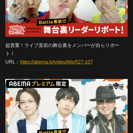
超貴重！ライブ直前の舞台裏をメンバーが自らリポー
ト！
URL：
https://abema.tv/video/title/527-107