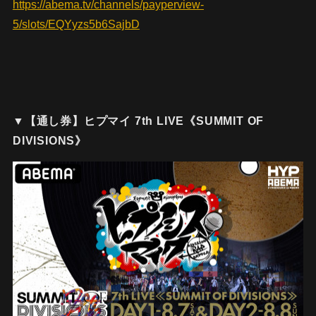
https://abema.tv/channels/payperview-
5/slots/EQYyzs5b6SajbD
▼【通し券】ヒプマイ 7th LIVE《SUMMIT OF
DIVISIONS》