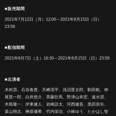
■販売期間
2021年7月12日（月）12:00～2021年8月15日（日）
23:59
■配信期間
2021年8月7日（土）16:30～2021年8月15日（日）23:59
■出演者
木村昴、石谷春貴、天﨑滉平、浅沼晋太郎、駒田航、神
尾晋一郎、白井悠介、斉藤壮馬、野津山幸宏、速水奨、
木島隆一、伊東健人、岩崎諒太、河西健吾、黒田崇矢、
葉山翔太、榊原優希、竹内栄治、小林ゆう、たかはし智