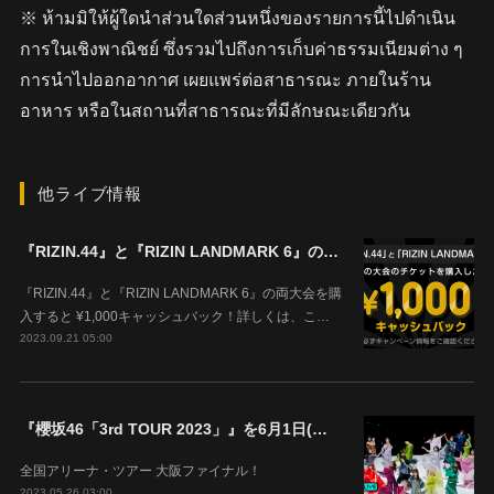
※ ห้ามมิให้ผู้ใดนำส่วนใดส่วนหนึ่งของรายการนี้ไปดำเนิน
การในเชิงพาณิชย์ ซึ่งรวมไปถึงการเก็บค่าธรรมเนียมต่าง ๆ
การนำไปออกอากาศ เผยแพร่ต่อสาธารณะ ภายในร้าน
อาหาร หรือในสถานที่สาธารณะที่มีลักษณะเดียวกัน
他ライブ情報
『RIZIN.44』と『RIZIN LANDMARK 6』の両大会を購入すると ¥1,000キャッシュバック！
『RIZIN.44』と『RIZIN LANDMARK 6』の両大会を購
入すると ¥1,000キャッシュバック！詳しくは、こ…
2023.09.21 05:00
『櫻坂46「3rd TOUR 2023」』を6月1日(木)18時よりABEMAで生配信決定！
全国アリーナ・ツアー 大阪ファイナル！
2023.05.26 03:00