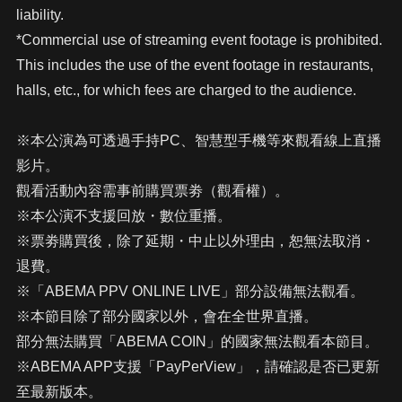
liability.
*Commercial use of streaming event footage is prohibited.
This includes the use of the event footage in restaurants,
halls, etc., for which fees are charged to the audience.
※本公演為可透過手持PC、智慧型手機等來觀看線上直播
影片。
觀看活動內容需事前購買票劵（觀看權）。
※本公演不支援回放・數位重播。
※票劵購買後，除了延期・中止以外理由，恕無法取消・
退費。
※「ABEMA PPV ONLINE LIVE」部分設備無法觀看。
※本節目除了部分國家以外，會在全世界直播。
部分無法購買「ABEMA COIN」的國家無法觀看本節目。
※ABEMA APP支援「PayPerView」，請確認是否已更新
至最新版本。