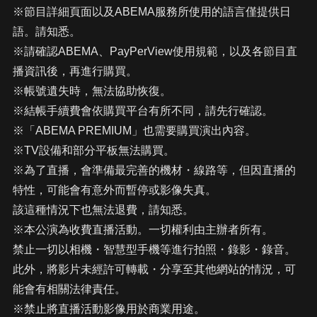
※節目詳細頁面以及ABEMA服務所使用的語言僅提供日
語。請知悉。
※請確認ABEMA、PayPerView使用規範，以及各節目直
播資訊後，再進行購買。
※帳號遺失時，無法協助恢復。
※結帳手續費會依購買平台有所不同，請先行確認。
※「ABEMA PREMIUM」也需要購買演出內容。
※TV設備和部分平板無法購買。
※為了直播，會準備最完善的機材・線路等，但因直播的
特性，可能會有意外而暫停或影像失真。
該這種情況下也無法退費，請知悉。
※本公演為收費直播活動。一切權利由主辦者所有。
禁止一切以相機・智慧型手機等進行拍照・錄影・錄音。
此外，將影片未經許可轉載・分享至其他網站的情況，可
能會有相關法律責任。
※禁止將直播活動影像用於商業用途。