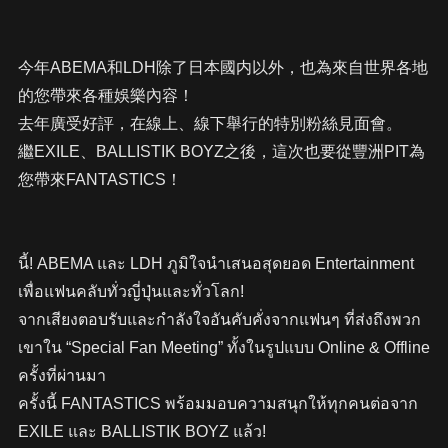
今年ABEMA和LDH除了日本國内以外，也為來自世界各地
的您帶來各種娛樂內容！
去年廣受好評，在線上、線下舉行的特別粉絲見面會。
繼EXILE、BALLISTIK BOYZ之後，這次也要從豐洲PIT為
您帶來FANTASTICS！
นี้! ABEMA และ LDH ภูมิใจนำเสนอสุดยอด Entertainment
เพื่อแฟนคลับทั่วญี่ปุ่นและทั่วโลก!
จากเสียงตอบรับและกำลังใจอันคับคั่งจากแฟนๆ ที่ส่งถึงพวก
เขาใน “Special Fan Meeting” ทั้งในรูปแบบ Online & Offline
ครั้งที่ผ่านมา
ครั้งนี้ FANTASTICS พร้อมมอบความสนุกให้ทุกคนต่อจาก
EXILE และ BALLISTIK BOYZ แล้ว!