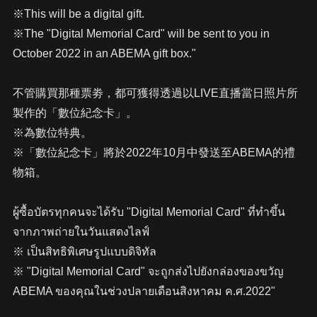
※This will be a digital gift.
※The "Digital Memorial Card" will be sent to you in
October 2022 in an ABEMA gift box."
不管購買那種票劵，都可獲得透過以LIVE直播當日照片所
製作的「數位紀念卡」。
※為數位特典。
※「數位紀念卡」將於2022年10月中發送至ABEMA的禮
物箱。
ผู้ซื้อบัตรทุกคนจะได้รับ "Digital Memorial Card" ที่ทำขึ้น
จากภาพถ่ายในวันแสดงไลฟ์
※ เป็นสิทธิพิเศษรูปแบบดิจิทัล
※ "Digital Memorial Card" จะถูกส่งไปยังกล่องของขวัญ
ABEMA ของคุณในช่วงปลายเดือนสิงหาคม ค.ศ.2022"