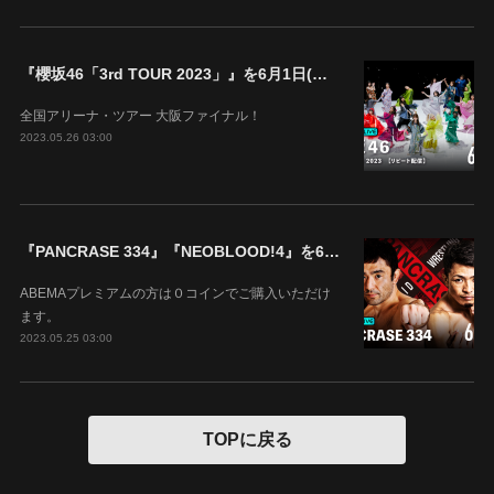
『櫻坂46「3rd TOUR 2023」』を6月1日(木)18時よりABEMAで生配信決定！
全国アリーナ・ツアー 大阪ファイナル！
2023.05.26 03:00
『PANCRASE 334』『NEOBLOOD!4』を6月4日(日)14時00分よりABEMAで生中継！
ABEMAプレミアムの方は０コインでご購入いただけ
ます。
2023.05.25 03:00
TOPに戻る