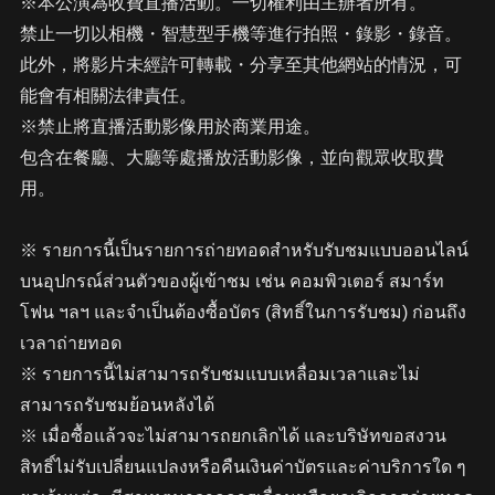
※本公演為收費直播活動。一切權利由主辦者所有。
禁止一切以相機・智慧型手機等進行拍照・錄影・錄音。
此外，將影片未經許可轉載・分享至其他網站的情況，可
能會有相關法律責任。
※禁止將直播活動影像用於商業用途。
包含在餐廳、大廳等處播放活動影像，並向觀眾收取費
用。
※ รายการนี้เป็นรายการถ่ายทอดสำหรับรับชมแบบออนไลน์
บนอุปกรณ์ส่วนตัวของผู้เข้าชม เช่น คอมพิวเตอร์ สมาร์ท
โฟน ฯลฯ และจำเป็นต้องซื้อบัตร (สิทธิ์ในการรับชม) ก่อนถึง
เวลาถ่ายทอด
※ รายการนี้ไม่สามารถรับชมแบบเหลื่อมเวลาและไม่
สามารถรับชมย้อนหลังได้
※ เมื่อซื้อแล้วจะไม่สามารถยกเลิกได้ และบริษัทขอสงวน
สิทธิ์ไม่รับเปลี่ยนแปลงหรือคืนเงินค่าบัตรและค่าบริการใด ๆ