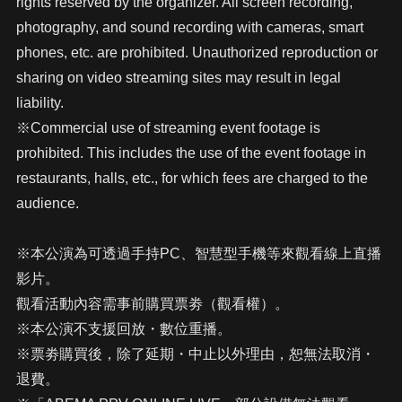
rights reserved by the organizer. All screen recording,
photography, and sound recording with cameras, smart
phones, etc. are prohibited. Unauthorized reproduction or
sharing on video streaming sites may result in legal
liability.
※Commercial use of streaming event footage is
prohibited. This includes the use of the event footage in
restaurants, halls, etc., for which fees are charged to the
audience.
※本公演為可透過手持PC、智慧型手機等來觀看線上直播
影片。
觀看活動內容需事前購買票劵（觀看權）。
※本公演不支援回放・數位重播。
※票劵購買後，除了延期・中止以外理由，恕無法取消・
退費。