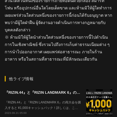
ส่วนใดส่วนหนึ่งของรายการถ่ายทอดนี้ด้วยกล้อง สมาร์ท
โฟน หรืออุปกรณ์อื่นใดโดยเด็ดขาด และห้ามมิให้ผู้ใดทำการ
เผยแพร่ส่วนใดส่วนหนึ่งของรายการนี้ก่อนได้รับอนุญาต หาก
พบว่ามีผู้ใดฝ่าฝืน ผู้จัดงานอาจดำเนินการทางกฎหมายกับ
บุคคลดังกล่าว
※ ห้ามมิให้ผู้ใดนำส่วนใดส่วนหนึ่งของรายการนี้ไปดำเนิน
การในเชิงพาณิชย์ ซึ่งรวมไปถึงการเก็บค่าธรรมเนียมต่าง ๆ
การนำไปออกอากาศ เผยแพร่ต่อสาธารณะ ภายในร้าน
อาหาร หรือในสถานที่สาธารณะที่มีลักษณะเดียวกัน
他ライブ情報
『RIZIN.44』と『RIZIN LANDMARK 6』の両大会を購入すると ¥1,000キャッシュバック！
『RIZIN.44』と『RIZIN LANDMARK 6』の両大会を購
入すると ¥1,000キャッシュバック！詳しくは、こ…
2023.09.21 05:00