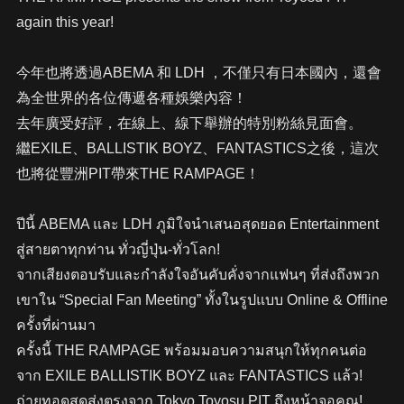
again this year!
今年也將透過ABEMA 和 LDH ，不僅只有日本國內，還會
為全世界的各位傳遞各種娛樂內容！
去年廣受好評，在線上、線下舉辦的特別粉絲見面會。
繼EXILE、BALLISTIK BOYZ、FANTASTICS之後，這次
也將從豐洲PIT帶來THE RAMPAGE！
ปีนี้ ABEMA และ LDH ภูมิใจนำเสนอสุดยอด Entertainment
สู่สายตาทุกท่าน ทั่วญี่ปุ่น-ทั่วโลก!
จากเสียงตอบรับและกำลังใจอันคับคั่งจากแฟนๆ ที่ส่งถึงพวก
เขาใน “Special Fan Meeting” ทั้งในรูปแบบ Online & Offline
ครั้งที่ผ่านมา
ครั้งนี้ THE RAMPAGE พร้อมมอบความสนุกให้ทุกคนต่อ
จาก EXILE BALLISTIK BOYZ และ FANTASTICS แล้ว!
ถ่ายทอดสดส่งตรงจาก Tokyo Toyosu PIT ถึงหน้าจอคุณ!