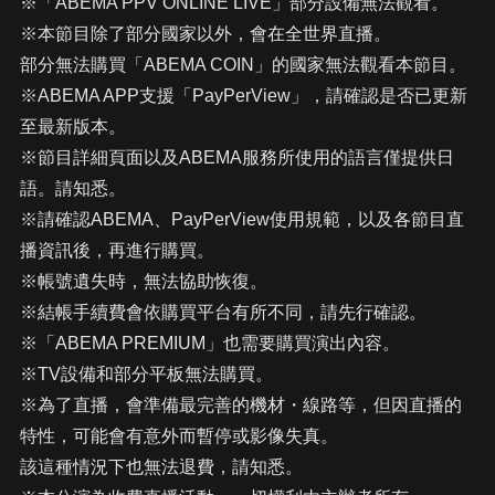
※「ABEMA PPV ONLINE LIVE」部分設備無法觀看。
※本節目除了部分國家以外，會在全世界直播。
部分無法購買「ABEMA COIN」的國家無法觀看本節目。
※ABEMA APP支援「PayPerView」，請確認是否已更新
至最新版本。
※節目詳細頁面以及ABEMA服務所使用的語言僅提供日
語。請知悉。
※請確認ABEMA、PayPerView使用規範，以及各節目直
播資訊後，再進行購買。
※帳號遺失時，無法協助恢復。
※結帳手續費會依購買平台有所不同，請先行確認。
※「ABEMA PREMIUM」也需要購買演出內容。
※TV設備和部分平板無法購買。
※為了直播，會準備最完善的機材・線路等，但因直播的
特性，可能會有意外而暫停或影像失真。
該這種情況下也無法退費，請知悉。