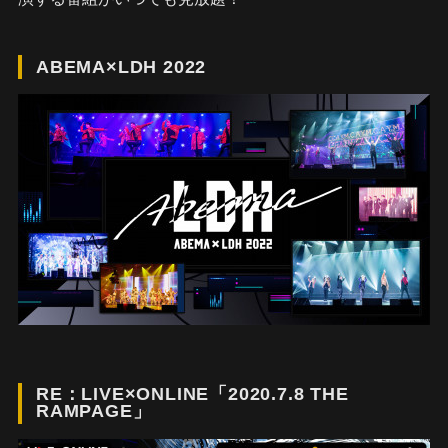
ABEMA×LDH 2022
RE：LIVE×ONLINE「2020.7.8 THE
RAMPAGE」