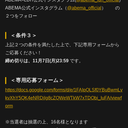
ABEMA公式インスタグラム（
@abema_official
） の
２つをフォロー
＜条件３＞
上記２つの条件を満たした上で、下記専用フォームから
ご応募ください！
締め切りは、11月7日(月)23:59
です。
＜専用応募フォーム＞
https://docs.google.com/forms/d/e/1FAIpQLSf0YBuBwmLv
kvXhY5QK4eNRDilg8cZQWeWTkW7xTDObi_IuFA/viewf
orm
※当選者は抽選の上、16名様となります