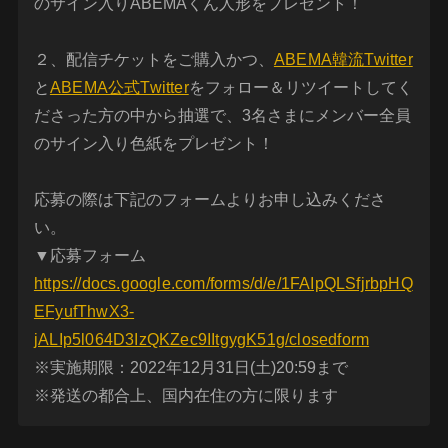
のサイン入りABEMAくん人形をプレゼント！
２、配信チケットをご購入かつ、
ABEMA韓流Twitter
と
ABEMA公式Twitter
をフォロー＆リツイートしてく
ださった方の中から抽選で、3名さまにメンバー全員
のサイン入り色紙をプレゼント！
応募の際は下記のフォームよりお申し込みくださ
い。
▼応募フォーム
https://docs.google.com/forms/d/e/1FAIpQLSfjrbpHQ
EFyufThwX3-
jALIp5l064D3IzQKZec9IItgygK51g/closedform
※実施期限：2022年12月31日(土)20:59まで
※発送の都合上、国内在住の方に限ります