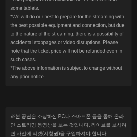
some tablets.
*We will do our best to prepare for the streaming with
the best possible equipment and connection, but due
to the nature of the streaming, there is a possibility of
accidental stoppages or video disruptions. Please
note that the ticket price will not be refunded even in
such cases.
*The above information is subject to change without
any prior notice.
※본 공연은 소장하신 PC나 스마트폰 등을 통해 온라
인 스트리밍 동영상을 보는 것입니다. 라이브를 보시려
면 사전에 티켓(시청권)을 구입하셔야 합니다.