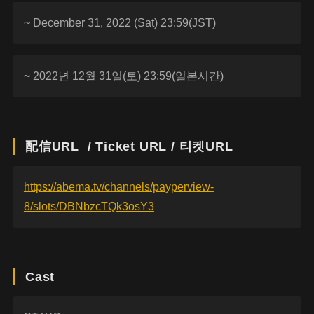
~ December 31, 2022 (Sat) 23:59(JST)
~ 2022년 12월 31일(토) 23:59(일본시간)
配信URL / Ticket URL / 티켓URL
https://abema.tv/channels/payperview-
8/slots/DBNbzcTQk3osY3
Cast