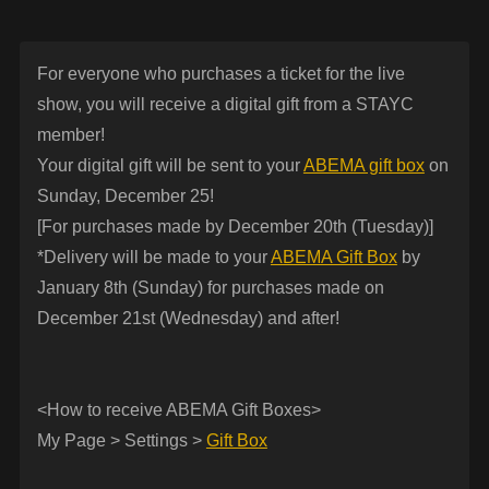
For everyone who purchases a ticket for the live
show, you will receive a digital gift from a STAYC
member!
Your digital gift will be sent to your
ABEMA gift box
on
Sunday, December 25!
[For purchases made by December 20th (Tuesday)]
*Delivery will be made to your
ABEMA Gift Box
by
January 8th (Sunday) for purchases made on
December 21st (Wednesday) and after!
<How to receive ABEMA Gift Boxes>
My Page > Settings >
Gift Box