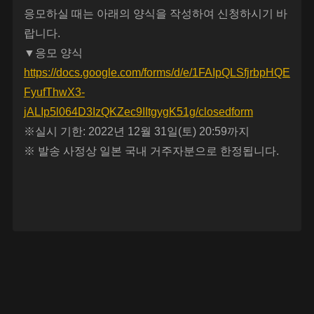
응모하실 때는 아래의 양식을 작성하여 신청하시기 바
랍니다.
▼응모 양식
https://docs.google.com/forms/d/e/1FAIpQLSfjrbpHQE
FyufThwX3-
jALIp5l064D3IzQKZec9IItgygK51g/closedform
※실시 기한: 2022년 12월 31일(토) 20:59까지
※ 발송 사정상 일본 국내 거주자분으로 한정됩니다.