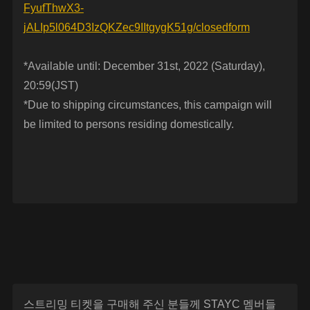
FyufThwX3-
jALIp5l064D3IzQKZec9IItgygK51g/closedform
*Available until: December 31st, 2022 (Saturday),
20:59(JST)
*Due to shipping circumstances, this campaign will
be limited to persons residing domestically.
스트리밍 티켓을 구매해 주신 분들께 STAYC 멤버들