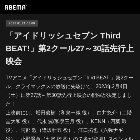
2023.01.21 03:00
「アイドリッシュセブン Third
BEAT!」第2クール27～30話先行上
映会
TVアニメ「アイドリッシュセブン Third BEAT!」第2クー
ル、クライマックスの放送に先駆けて、2023年2月4日
（土）に第27話～第30話先行上映会の開催が決定しまし
た！
上映前には、増田俊樹（和泉一織 役）、白井悠介（二階
堂大和 役）、代永 翼(和泉三月 役）、KENN（四葉 環
役）、阿部 敦（逢坂壮五 役）、江口拓也（六弥ナギ
役）、小野賢章（七瀬 陸 役）の７名が登壇しスペシャル