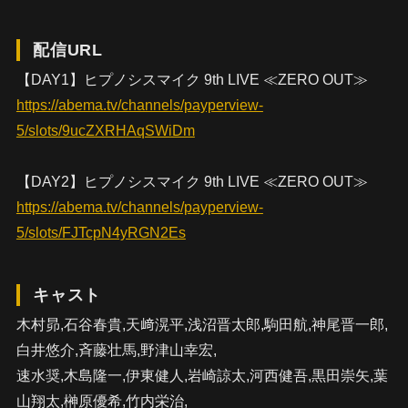
配信URL
【DAY1】ヒプノシスマイク 9th LIVE ≪ZERO OUT≫
https://abema.tv/channels/payperview-
5/slots/9ucZXRHAqSWiDm
【DAY2】ヒプノシスマイク 9th LIVE ≪ZERO OUT≫
https://abema.tv/channels/payperview-
5/slots/FJTcpN4yRGN2Es
キャスト
木村昴,石谷春貴,天﨑滉平,浅沼晋太郎,駒田航,神尾晋一郎,
白井悠介,斉藤壮馬,野津山幸宏,
速水奨,木島隆一,伊東健人,岩崎諒太,河西健吾,黒田崇矢,葉
山翔太,榊原優希,竹内栄治,