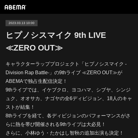
2023.03.13 10:00
ヒプノシスマイク 9th LIVE
≪ZERO OUT≫
キャラクターラッププロジェクト「ヒプノシスマイク -
Division Rap Battle-」の9thライブ ≪ZERO OUT≫が
ABEMAで独占生配信決定！
9thライブでは、イケブクロ、ヨコハマ、シブヤ、シンジ
ュク、オオサカ、ナゴヤの全6ディビジョン、18人のキャ
ストが結集！
8thライブを経て、各ディビジョンのパフォーマンスがさ
らに熱を帯び開催される9thライブは大必見！
さらに、小林ゆう・たかはし智秋の追加出演も決定！