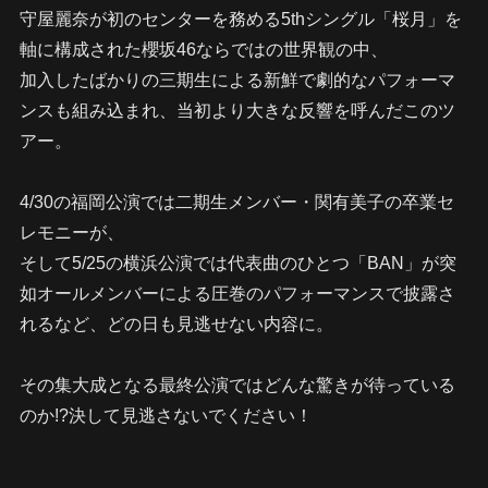
守屋麗奈が初のセンターを務める5thシングル「桜月」を
軸に構成された櫻坂46ならではの世界観の中、
加入したばかりの三期生による新鮮で劇的なパフォーマ
ンスも組み込まれ、当初より大きな反響を呼んだこのツ
アー。
4/30の福岡公演では二期生メンバー・関有美子の卒業セ
レモニーが、
そして5/25の横浜公演では代表曲のひとつ「BAN」が突
如オールメンバーによる圧巻のパフォーマンスで披露さ
れるなど、どの日も見逃せない内容に。
その集大成となる最終公演ではどんな驚きが待っている
のか!?決して見逃さないでください！