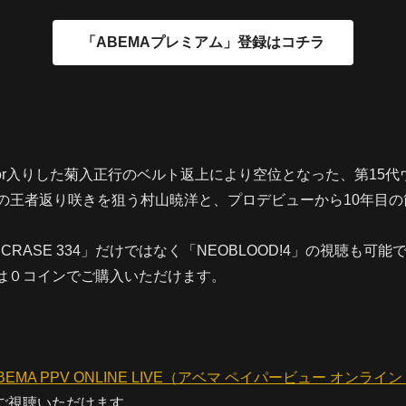
ator入りした菊入正行のベルト返上により空位となった、第15
りの王者返り咲きを狙う村山暁洋と、プロデビューから10年目
RASE 334」だけではなく「NEOBLOOD!4」の視聴も可能
方は０コインでご購入いただけます。
BEMA PPV ONLINE LIVE（アベマ ペイパービュー オンライ
後ご視聴いただけます。