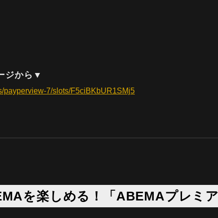
ージから▼
els/payperview-7/slots/F5ciBKbUR1SMj5
EMAを楽しめる！「ABEMAプレミ