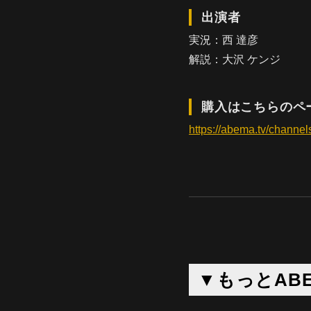
出演者
実況：西 達彦
解説：大沢 ケンジ
購入はこちらのペ
https://abema.tv/chann
▼もっとAB