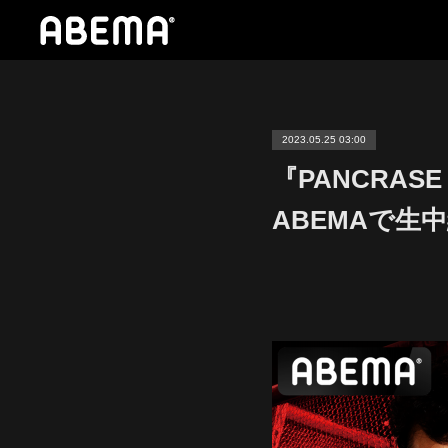
2023.05.25 03:00
『PANCRASE
ABEMAで生