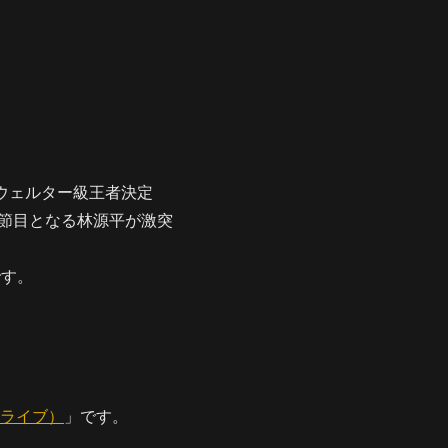
代ウェルター級王者決定
の節目となる林源平が激突
です。
ン ライブ）
」です。