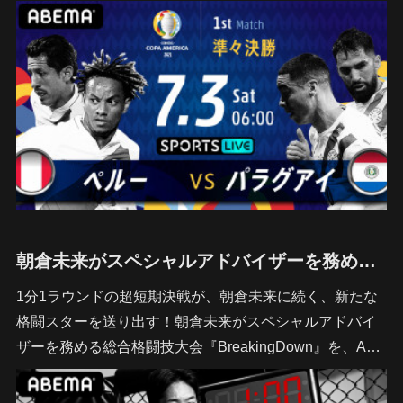
朝倉未来がスペシャルアドバイザーを務め「1分間最強の男を決める」MMA大会『BreakingDown』を7月4日(日)に独占生配信決定！
1分1ラウンドの超短期決戦が、朝倉未来に続く、新たな
格闘スターを送り出す！朝倉未来がスペシャルアドバイ
ザーを務める総合格闘技大会『BreakingDown』を、A…