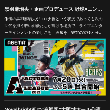
黒羽麻璃央・企画プロデュース 野球×エンターテインメントのドリームマッチ『ACTORS☆LEAGUE 2021』を 7月20日（火）17時より独占生配信決定！
俳優の黒羽麻璃央がコロナ禍という状況であっても次の
世代を担う若い俳優たちが輝ける場所で、ライブエンタ
ーテインメントの楽しさを、興奮を、観客の皆様と分…
Novelbright初の“有観客”大阪城ホール公演 『Novelbright ～新章・開幕宣言～TOUR FINAL@大阪城ホール』を7月11日（日）18時より独占生配信が決定！