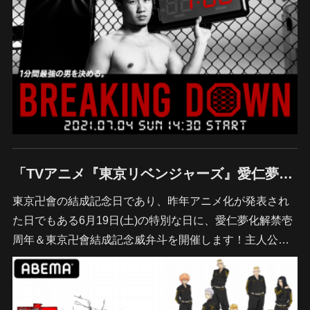
「TVアニメ『東京リベンジャーズ』愛仁夢化解禁壱周年＆東京卍會結成記念威弁斗」
東京卍會の結成記念日であり、昨年アニメ化が発表され
た日でもある6月19日(土)の特別な日に、愛仁夢化解禁壱
周年＆東京卍會結成記念威弁斗を開催します！主人公…