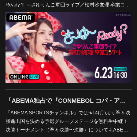
Ready？ ～さゆりんご軍団ライブ／松村沙友理 卒業コ…
「ABEMA独占で『CONMEBOL コパ・アメリカ2021』を全試合独占生放送」
『ABEMA SPORTSチャンネル』では6/14(月)より準々決
勝進出国を決める予選グループステージを無料生中継！
決勝トーナメント（準々決勝〜決勝）についてもABE…