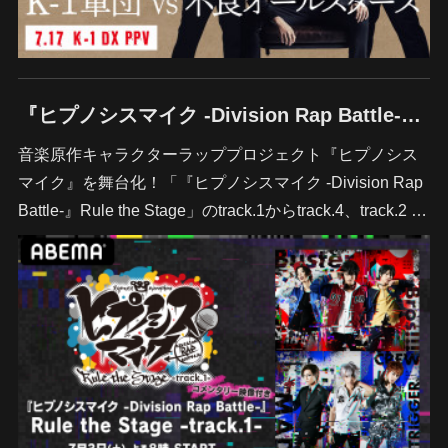
『ヒプノシスマイク -Division Rap Battle-』Rule the Stage」全5公演を「ABEMA PPV ONLINE LIVE」にて一挙独占配信決定
音楽原作キャラクターラッププロジェクト『ヒプノシス
マイク』を舞台化！「『ヒプノシスマイク -Division Rap
Battle-』Rule the Stage」のtrack.1からtrack.4、track.2 …