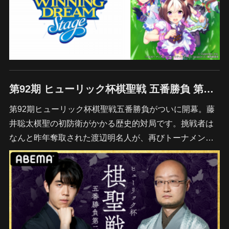
第92期 ヒューリック杯棋聖戦 五番勝負 第一局 藤井聡太棋聖 対 渡辺明名人
第92期ヒューリック杯棋聖戦五番勝負がついに開幕。藤
井聡太棋聖の初防衛がかかる歴史的対局です。挑戦者は
なんと昨年奪取された渡辺明名人が、再びトーナメン…