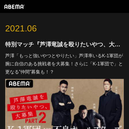
2021
.
06
特別マッチ『芦澤竜誠を殴りたいやつ、大募集 Part2 ーK-1軍団VS不良オールスターズー』を 7月17日（土）「K-1 WORLD GP 2021 JAPAN」福岡大会放送直後に独占生中継決定！
芦澤「もっと強いやつとやりたい」芦澤率いるK-1軍団が
腕に自信のある挑戦者を大募集！さらに「K-1軍団で」と
更なる”仲間”募集も！？