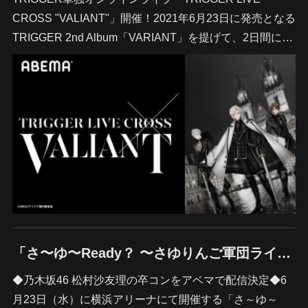
CROSS "VALIANT"」開催！2021年6月23日に発売となる
TRIGGER 2nd Album「VARIANT」を提げて、2日間に…
「さ〜ゆ〜Ready？ 〜さゆりんご軍団ライブ／松村沙友理卒業コンサート〜」
◆乃木坂46 松村沙友理の卒コンをアベマで配信決定◆6
月23日（水）に横浜アリーナにて開催する「さ～ゆ～