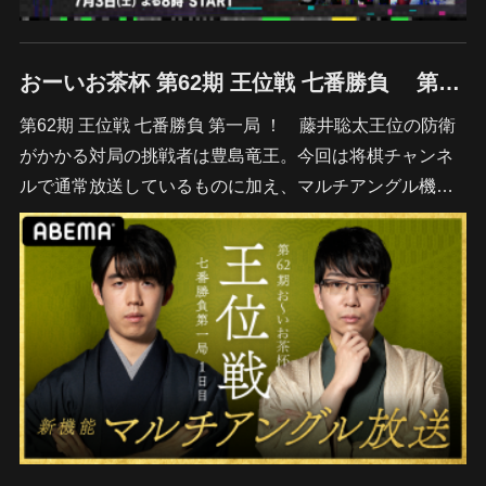
おーいお茶杯 第62期 王位戦 七番勝負 第一局 藤井聡太王位 対 豊島将之竜王
第62期 王位戦 七番勝負 第一局 ！ 藤井聡太王位の防衛
がかかる対局の挑戦者は豊島竜王。今回は将棋チャンネ
ルで通常放送しているものに加え、マルチアングル機…